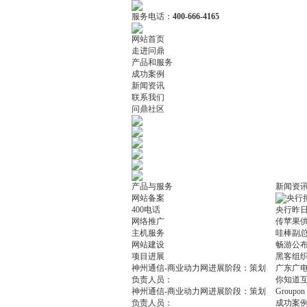
服务电话：
400-666-4165
网站首页
走进问鼎
产品和服务
成功案例
新闻资讯
联系我们
问鼎社区
产品与服务
新闻资
网站备案
央行
400电话
央行昨
网络推广
传苹果
主机服务
哇棒副
网站建设
畅游公布
项目进展
黑客组织
神州通信-商业动力网
进展阶段：策划
广东广
负责人员：
你知道
神州通信-商业动力网
进展阶段：策划
Group
负责人员：
成功案