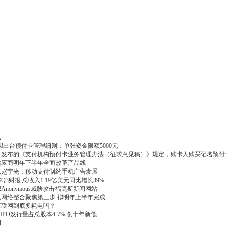
讯
拟出台预付卡管理细则：单张资金限额5000元
日发布的《支付机构预付卡业务管理办法（征求意见稿）》规定，购卡人购买记名预付
供应商明年下半年全面改革产品线
总赵宇光：移动支付制约手机广告发展
Q3财报 总收入1.19亿美元同比增长39%
Anonymous威胁攻击福克斯新闻网站
电网络整合聚焦第三步 拟明年上半年完成
互联网到底多耗电吗？
on IPO发行量占总股本4.7% 创十年新低
例