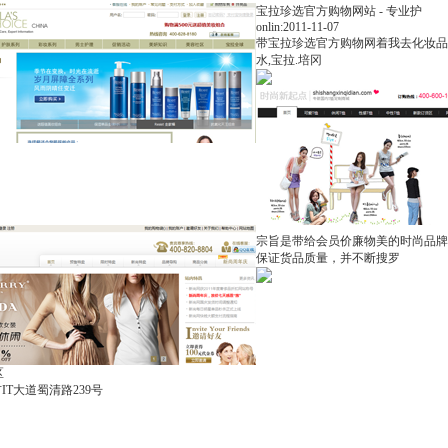
宝拉珍选官方购物网站 - 专业护
onlin:2011-11-07
带宝拉珍选官方购物网着我去化妆品柜
水,宝拉.培冈
宗旨是带给会员价廉物美的时尚品牌商
保证货品质量，并不断搜罗
区
址：成都市IT大道蜀清路239号
蜀ICP备10202221号-1