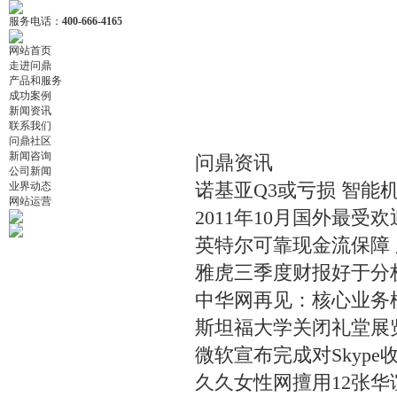
服务电话：
400-666-4165
网站首页
走进问鼎
产品和服务
成功案例
新闻资讯
联系我们
问鼎社区
新闻咨询
问鼎资讯
公司新闻
诺基亚Q3或亏损 智能
业界动态
网站运营
2011年10月国外最受
英特尔可靠现金流保障
雅虎三季度财报好于分
中华网再见：核心业务
斯坦福大学关闭礼堂展
微软宣布完成对Skype
久久女性网擅用12张